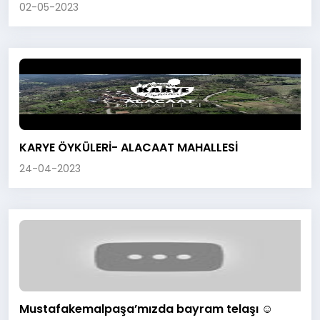
02-05-2023
KARYE ÖYKÜLERİ- ALACAAT MAHALLESİ
24-04-2023
Mustafakemalpaşa’mızda bayram telaşı ☺️