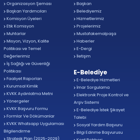
Organizasyon Şeması
Başkan
Başkan Yardımcıları
Belediyemiz
Komisyon Üyeleri
Hizmetlerimiz
Etik Komisyon
Projelerimiz
Muhtarlar
Mustafakemalpaşa
Misyon, Vizyon, Kalite
Haberler
Politikası ve Temel
E-Dergi
Değerlerimiz
İletişim
İş Sağlığı ve Güvenliği
Politikası
E-Belediye
Faaliyet Raporları
E-Belediye Hizmetleri
Kurumsal Kimlik
İmar Sorgulama
KVKK Aydınlatma Metni
Elektronik Proje Kontrol ve
Yönergeler
Arşiv Sistemi
KVKK Başvuru Formu
E-Belediye İstek Şikayet
Formlar Ve Dökümanlar
Talebi
KVKK Whatsapp Uygulaması
Sosyal Yardım Başvuru
Bilgilendirme
Bilgi Edinme Başvurusu
Stratejik Plan (2025-2029)
Kent Rehberi