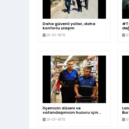
Daha güvenli yollar, daha
#To
konforlu ulaşım
değ
hik
01-01-1970
0
İlçemizin düzeni ve
Lal
vatandaşımızın huzuru için
Bu
görev yapan #Zabıta
bin
01-01-1970
0
Müdürlüğümüz, daima
ger
yanınızda