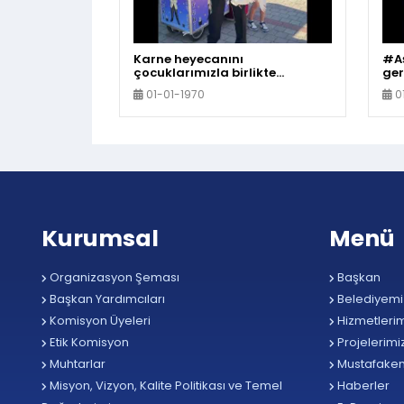
Karne heyecanını
#Aş
çocuklarımızla birlikte
ger
yaşadık. İyi tatiller çocuklar
ets
01-01-1970
0
Kurumsal
Menü
Organizasyon Şeması
Başkan
Başkan Yardımcıları
Belediyemi
Komisyon Üyeleri
Hizmetlerim
Etik Komisyon
Projelerimi
Muhtarlar
Mustafake
Misyon, Vizyon, Kalite Politikası ve Temel
Haberler