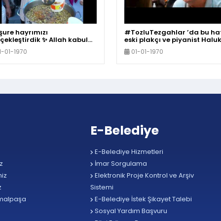
ure hayrımızı
#TozluTezgahlar ’da bu ha
çekleştirdik ✨ Allah kabul
eski plakçı ve piyanist Halu
in
Başaran’ın hikayesine konu
1-01-1970
01-01-1970
oluyoruz..
E-Belediye
E-Belediye Hizmetleri
z
İmar Sorgulama
iz
Elektronik Proje Kontrol ve Arşiv
z
Sistemi
malpaşa
E-Belediye İstek Şikayet Talebi
Sosyal Yardım Başvuru