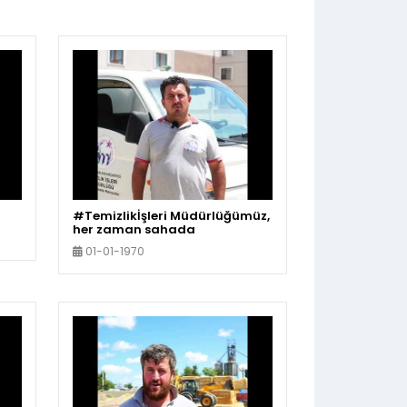
#Temizlikİşleri Müdürlüğümüz,
her zaman sahada
01-01-1970