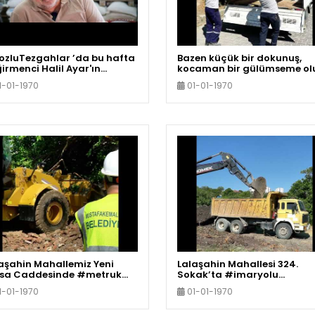
zluTezgahlar ’da bu hafta
Bazen küçük bir dokunuş,
irmenci Halil Ayar'ın
kocaman bir gülümseme ol
ayesine konuk oluyoruz..
1-01-1970
01-01-1970
aşahin Mahallemiz Yeni
Lalaşahin Mahallesi 324.
rsa Caddesinde #metruk
Sokak’ta #imaryolu
aların yıkımını
çalışmalarımızı sürdürüyor
1-01-1970
01-01-1970
çekleştirdik