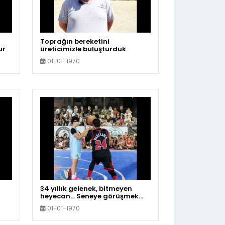
Toprağın bereketini
ur
üreticimizle buluşturduk
01-01-1970
34 yıllık gelenek, bitmeyen
heyecan… Seneye görüşmek
uz
üzere
01-01-1970