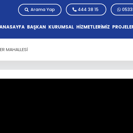
Arama Yap
444 38 15
0533
ANASAYFA
BAŞKAN
KURUMSAL
HİZMETLERİMİZ
PROJELE
LER MAHALLESİ