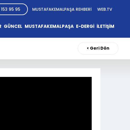
 153 95 95
MUSTAFAKEMALPAŞA REHBERİ
WEB.TV
R
GÜNCEL
MUSTAFAKEMALPAŞA
E-DERGİ
İLETİŞİM
< Geri Dön