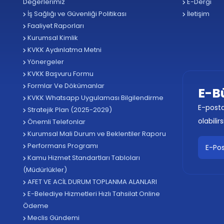
Değerlerimiz
E-Dergi
İş Sağlığı ve Güvenliği Politikası
İletişim
Faaliyet Raporları
Kurumsal Kimlik
KVKK Aydınlatma Metni
Yönergeler
KVKK Başvuru Formu
Formlar Ve Dökümanlar
E-B
KVKK Whatsapp Uygulaması Bilgilendirme
E-posta
Stratejik Plan (2025-2029)
olabilirs
Önemli Telefonlar
Kurumsal Mali Durum ve Beklentiler Raporu
Performans Programı
Kamu Hizmet Standartları Tabloları
(Müdürlükler)
AFET VE ACİL DURUM TOPLANMA ALANLARI
E-Belediye Hizmetleri Hızlı Tahsilat Online
Ödeme
Meclis Gündemi