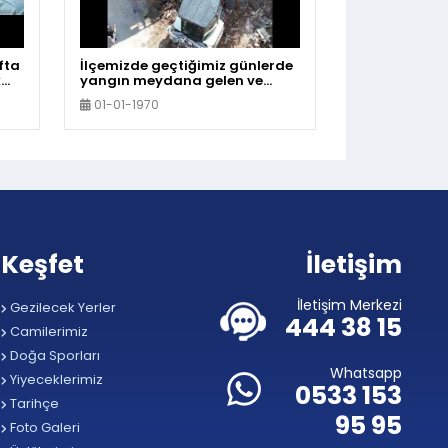
fta
İlçemizde geçtiğimiz günlerde
k
yangın meydana gelen ve
k
çevre güvenliğini tehdit eden
01-01-1970
metruk bina yıkıldı
Keşfet
İletişim
İletişim Merkezi
Gezilecek Yerler
444 38 15
Camilerimiz
Doğa Sporları
Whatsapp
Yiyeceklerimiz
0533 153
Tarihçe
95 95
Foto Galeri