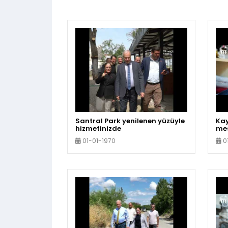
Santral Park yenilenen yüzüyle
Ka
hizmetinizde
mes
kül
01-01-1970
0
sür
pr
'da
giy
Uyg
olu