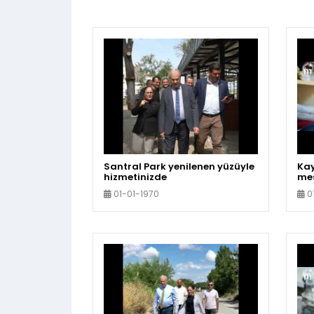
Santral Park yenilenen yüzüyle
Ka
hizmetinizde
mes
kül
01-01-1970
0
sür
pr
'da
giy
Uyg
olu