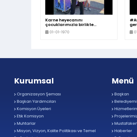
Karne heyecanını
#Aş
çocuklarımızla birlikte
ger
yaşadık. İyi tatiller çocuklar
ets
01-01-1970
0
Kurumsal
Menü
Organizasyon Şeması
Başkan
Başkan Yardımcıları
Belediyemi
Komisyon Üyeleri
Hizmetlerim
Etik Komisyon
Projelerimi
Muhtarlar
Mustafake
Misyon, Vizyon, Kalite Politikası ve Temel
Haberler