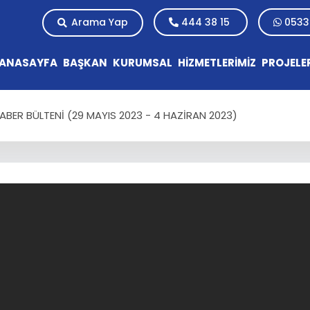
Arama Yap
444 38 15
0533
ANASAYFA
BAŞKAN
KURUMSAL
HİZMETLERİMİZ
PROJELE
ER BÜLTENİ (29 MAYIS 2023 - 4 HAZİRAN 2023)