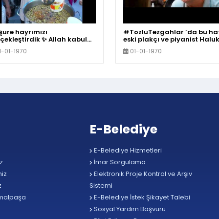
ure hayrımızı
#TozluTezgahlar ’da bu ha
çekleştirdik ✨ Allah kabul
eski plakçı ve piyanist Halu
in
Başaran’ın hikayesine konu
1-01-1970
01-01-1970
oluyoruz..
E-Belediye
E-Belediye Hizmetleri
z
İmar Sorgulama
iz
Elektronik Proje Kontrol ve Arşiv
z
Sistemi
malpaşa
E-Belediye İstek Şikayet Talebi
Sosyal Yardım Başvuru