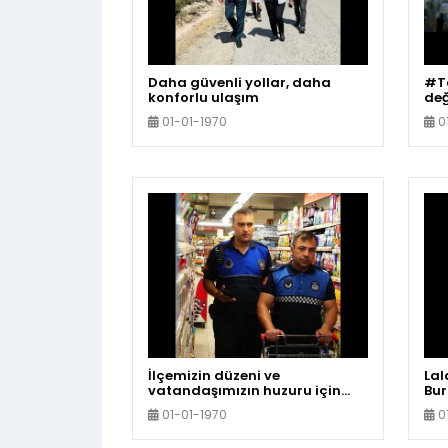
Daha güvenli yollar, daha
#To
konforlu ulaşım
değ
hik
01-01-1970
0
İlçemizin düzeni ve
Lal
vatandaşımızın huzuru için
Bu
görev yapan #Zabıta
bin
01-01-1970
0
Müdürlüğümüz, daima
ger
yanınızda