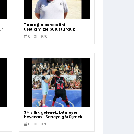
Toprağın bereketini
ur
üreticimizle buluşturduk
01-01-1970
34 yıllık gelenek, bitmeyen
heyecan… Seneye görüşmek
uz
üzere
01-01-1970