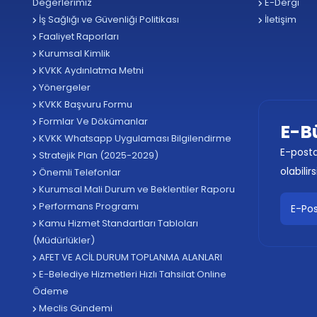
Değerlerimiz
E-Dergi
İş Sağlığı ve Güvenliği Politikası
İletişim
Faaliyet Raporları
Kurumsal Kimlik
KVKK Aydınlatma Metni
Yönergeler
KVKK Başvuru Formu
Formlar Ve Dökümanlar
E-B
KVKK Whatsapp Uygulaması Bilgilendirme
E-posta
Stratejik Plan (2025-2029)
olabilirs
Önemli Telefonlar
Kurumsal Mali Durum ve Beklentiler Raporu
Performans Programı
Kamu Hizmet Standartları Tabloları
(Müdürlükler)
AFET VE ACİL DURUM TOPLANMA ALANLARI
E-Belediye Hizmetleri Hızlı Tahsilat Online
Ödeme
Meclis Gündemi