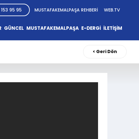
 153 95 95
MUSTAFAKEMALPAŞA REHBERİ
WEB.TV
R
GÜNCEL
MUSTAFAKEMALPAŞA
E-DERGİ
İLETİŞİM
< Geri Dön