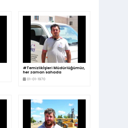
#Temizlikİşleri Müdürlüğümüz,
her zaman sahada
01-01-1970