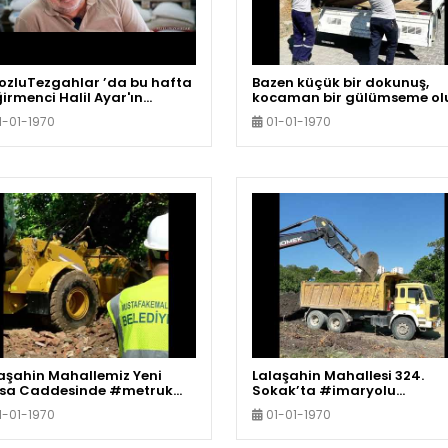
zluTezgahlar ’da bu hafta
Bazen küçük bir dokunuş,
irmenci Halil Ayar'ın
kocaman bir gülümseme ol
ayesine konuk oluyoruz..
1-01-1970
01-01-1970
aşahin Mahallemiz Yeni
Lalaşahin Mahallesi 324.
rsa Caddesinde #metruk
Sokak’ta #imaryolu
aların yıkımını
çalışmalarımızı sürdürüyor
1-01-1970
01-01-1970
çekleştirdik