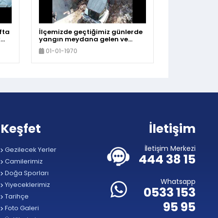
fta
İlçemizde geçtiğimiz günlerde
k
yangın meydana gelen ve
k
çevre güvenliğini tehdit eden
01-01-1970
metruk bina yıkıldı
Keşfet
İletişim
İletişim Merkezi
Gezilecek Yerler
444 38 15
Camilerimiz
Doğa Sporları
Whatsapp
Yiyeceklerimiz
0533 153
Tarihçe
95 95
Foto Galeri