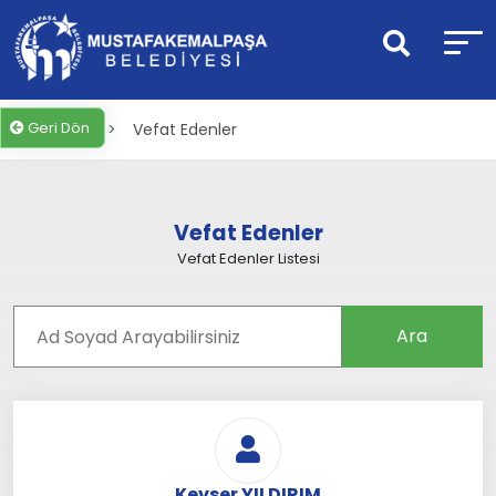
Geri Dön
Anasayfa >
Vefat Edenler
Vefat Edenler
Vefat Edenler Listesi
Ara
Kevser YILDIRIM