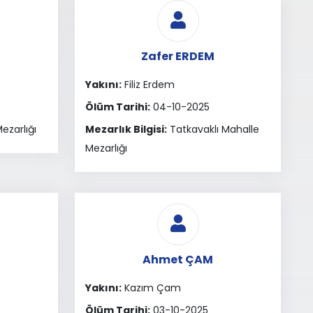
Zafer ERDEM
Yakını:
Filiz Erdem
Ölüm Tarihi:
04-10-2025
ezarlığı
Mezarlık Bilgisi:
Tatkavaklı Mahalle
Mezarlığı
Ahmet ÇAM
Yakını:
Kazım Çam
Ölüm Tarihi:
03-10-2025