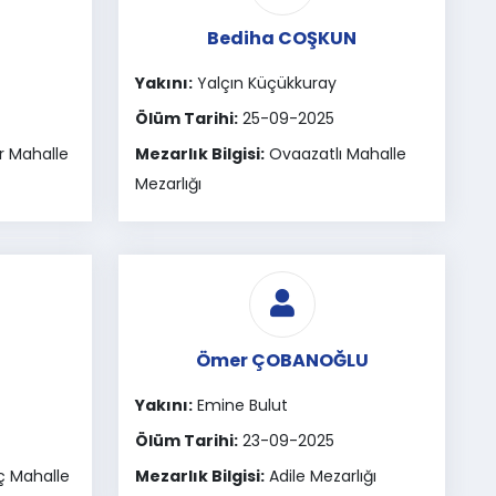
Bediha COŞKUN
Yakını:
Yalçın Küçükkuray
Ölüm Tarihi:
25-09-2025
r Mahalle
Mezarlık Bilgisi:
Ovaazatlı Mahalle
Mezarlığı
Ömer ÇOBANOĞLU
Yakını:
Emine Bulut
Ölüm Tarihi:
23-09-2025
 Mahalle
Mezarlık Bilgisi:
Adile Mezarlığı