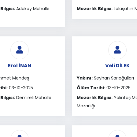
Bilgisi:
Adaköy Mahalle
Mezarlık Bilgisi:
Lalaşahin M
Erol İNAN
Veli DİLEK
hmet Mendeş
Yakını:
Seyhan Sarıoğulları
ihi:
03-10-2025
Ölüm Tarihi:
03-10-2025
Bilgisi:
Demireli Mahalle
Mezarlık Bilgisi:
Yalıntaş M
Mezarlığı