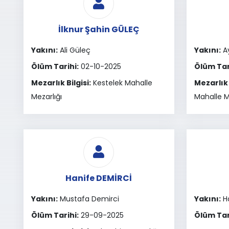
İlknur Şahin GÜLEÇ
Yakını:
Ali Güleç
Yakını:
A
Ölüm Tarihi:
02-10-2025
Ölüm Tar
Mezarlık Bilgisi:
Kestelek Mahalle
Mezarlık 
Mezarlığı
Mahalle M
Hanife DEMİRCİ
Yakını:
Mustafa Demirci
Yakını:
Ha
Ölüm Tarihi:
29-09-2025
Ölüm Tar