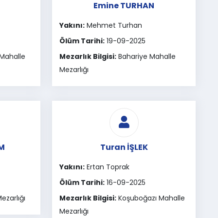
Emine TURHAN
Yakını:
Mehmet Turhan
Ölüm Tarihi:
19-09-2025
 Mahalle
Mezarlık Bilgisi:
Bahariye Mahalle
Mezarlığı
IM
Turan İŞLEK
Yakını:
Ertan Toprak
Ölüm Tarihi:
16-09-2025
ezarlığı
Mezarlık Bilgisi:
Koşuboğazı Mahalle
Mezarlığı