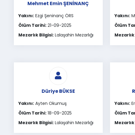
Mehmet Emin ŞENİNANÇ
Yakını:
Ezgi Şeninanç ÖRS
Yakını:
Mü
Ölüm Tarihi:
21-09-2025
Ölüm Tar
Mezarlık Bilgisi:
Lalaşahin Mezarlığı
Mezarlık 
Düriye BÜKSE
R
Yakını:
Ayten Okumuş
Yakını:
Er
Ölüm Tarihi:
18-09-2025
Ölüm Tar
Mezarlık Bilgisi:
Lalaşahin Mezarlığı
Mezarlık 