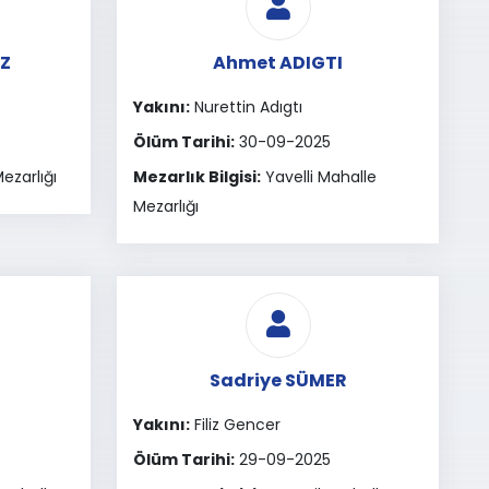
Z
Ahmet ADIGTI
Yakını:
Nurettin Adıgtı
Ölüm Tarihi:
30-09-2025
ezarlığı
Mezarlık Bilgisi:
Yavelli Mahalle
Mezarlığı
Sadriye SÜMER
Yakını:
Filiz Gencer
Ölüm Tarihi:
29-09-2025