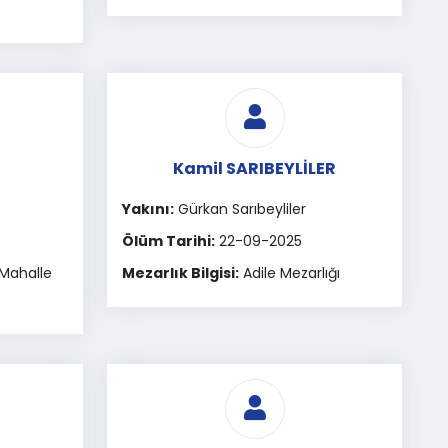
Kamil SARIBEYLİLER
Yakını:
Gürkan Sarıbeyliler
Ölüm Tarihi:
22-09-2025
 Mahalle
Mezarlık Bilgisi:
Adile Mezarlığı