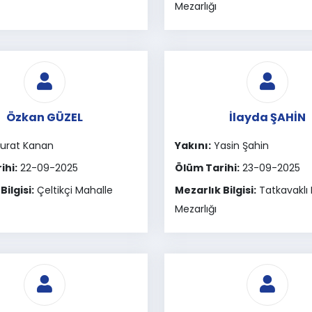
Mezarlığı
Özkan GÜZEL
İlayda ŞAHİN
urat Kanan
Yakını:
Yasin Şahin
ihi:
22-09-2025
Ölüm Tarihi:
23-09-2025
Bilgisi:
Çeltikçi Mahalle
Mezarlık Bilgisi:
Tatkavaklı
Mezarlığı