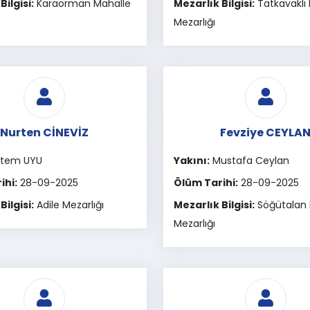
Bilgisi:
Karaorman Mahalle
Mezarlık Bilgisi:
Tatkavaklı
Mezarlığı
Nurten CİNEVİZ
Fevziye CEYLA
rtem UYU
Yakını:
Mustafa Ceylan
ihi:
28-09-2025
Ölüm Tarihi:
28-09-2025
Bilgisi:
Adile Mezarlığı
Mezarlık Bilgisi:
Söğütalan 
Mezarlığı