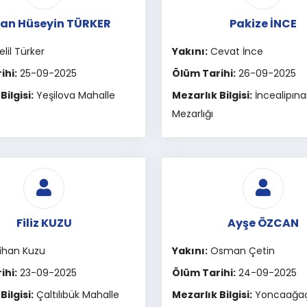
an Hüseyin TÜRKER
Pakize İNCE
lil Türker
Yakını:
Cevat İnce
ihi:
25-09-2025
Ölüm Tarihi:
26-09-2025
Bilgisi:
Yeşilova Mahalle
Mezarlık Bilgisi:
İncealipına
Mezarlığı
Filiz KUZU
Ayşe ÖZCAN
ihan Kuzu
Yakını:
Osman Çetin
ihi:
23-09-2025
Ölüm Tarihi:
24-09-2025
Bilgisi:
Çaltılıbük Mahalle
Mezarlık Bilgisi:
Yoncaağaç