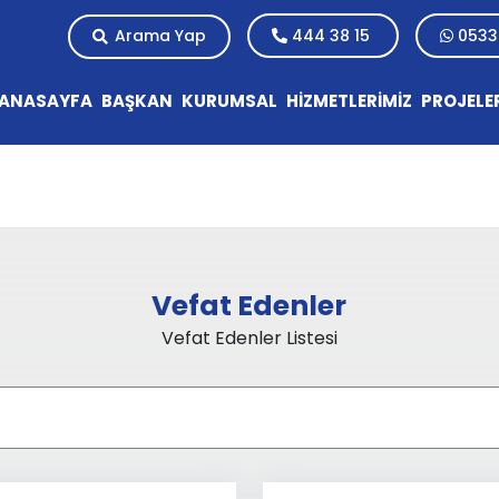
Arama Yap
444 38 15
0533
ANASAYFA
BAŞKAN
KURUMSAL
HİZMETLERİMİZ
PROJELE
Vefat Edenler
Vefat Edenler Listesi