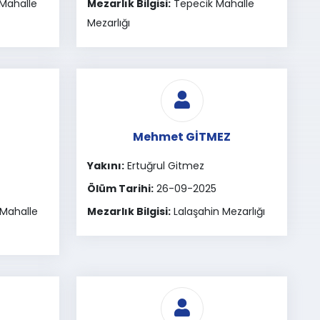
 Mahalle
Mezarlık Bilgisi:
Tepecik Mahalle
Mezarlığı
N
Mehmet GİTMEZ
Yakını:
Ertuğrul Gitmez
Ölüm Tarihi:
26-09-2025
Mahalle
Mezarlık Bilgisi:
Lalaşahin Mezarlığı