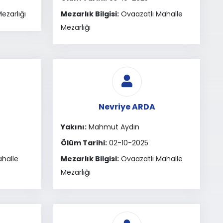
ezarlığı
Mezarlık Bilgisi:
Ovaazatlı Mahalle
Mezarlığı
Nevriye ARDA
Yakını:
Mahmut Aydın
Ölüm Tarihi:
02-10-2025
ahalle
Mezarlık Bilgisi:
Ovaazatlı Mahalle
Mezarlığı