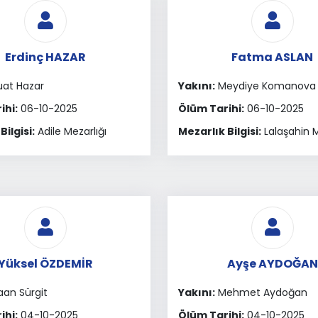
Erdinç HAZAR
Fatma ASLAN
at Hazar
Yakını:
Meydiye Komanova
ihi:
06-10-2025
Ölüm Tarihi:
06-10-2025
Bilgisi:
Adile Mezarlığı
Mezarlık Bilgisi:
Lalaşahin M
Yüksel ÖZDEMİR
Ayşe AYDOĞAN
an Sürgit
Yakını:
Mehmet Aydoğan
ihi:
04-10-2025
Ölüm Tarihi:
04-10-2025