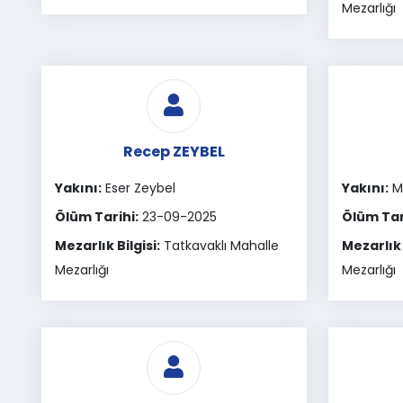
Mezarlığı
Recep ZEYBEL
Yakını:
Eser Zeybel
Yakını:
M
Ölüm Tarihi:
23-09-2025
Ölüm Tar
Mezarlık Bilgisi:
Tatkavaklı Mahalle
Mezarlık 
Mezarlığı
Mezarlığı