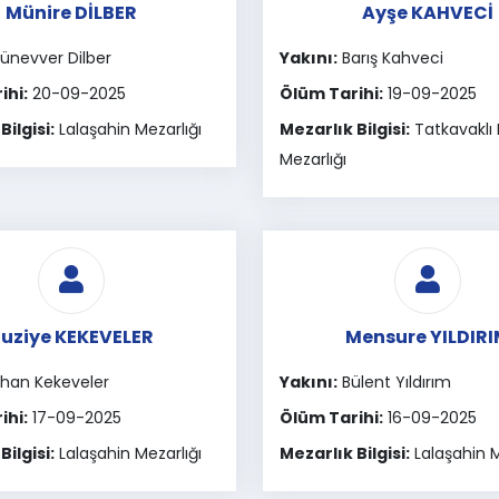
Münire DİLBER
Ayşe KAHVECİ
nevver Dilber
Yakını:
Barış Kahveci
ihi:
20-09-2025
Ölüm Tarihi:
19-09-2025
Bilgisi:
Lalaşahin Mezarlığı
Mezarlık Bilgisi:
Tatkavaklı
Mezarlığı
uziye KEKEVELER
Mensure YILDIR
han Kekeveler
Yakını:
Bülent Yıldırım
ihi:
17-09-2025
Ölüm Tarihi:
16-09-2025
Bilgisi:
Lalaşahin Mezarlığı
Mezarlık Bilgisi:
Lalaşahin M