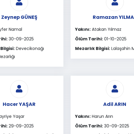
Zeynep GÜNEŞ
Ramazan YILMA
yfer Namal
Yakını:
Atakan Yılmaz
ihi:
30-09-2025
Ölüm Tarihi:
01-10-2025
Bilgisi:
Devecikonağı
Mezarlık Bilgisi:
Lalaşahin M
ezarlığı
Hacer YAŞAR
Adil ARIN
yriye Yaşar
Yakını:
Harun Arın
ihi:
29-09-2025
Ölüm Tarihi:
30-09-2025