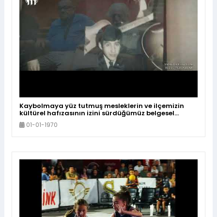
Kaybolmaya yüz tutmuş mesleklerin ve ilçemizin
kültürel hafızasının izini sürdüğümüz belgesel
programımız #TozluTezgahlar ‘da bu hafta;
01-01-1970
Mustafakemalpaşa’nın ilk müzik grubu #Yankılar
‘ın hikâyesine konuk oluyor, yıllara meydan okuyan
dostluklarını, müzik