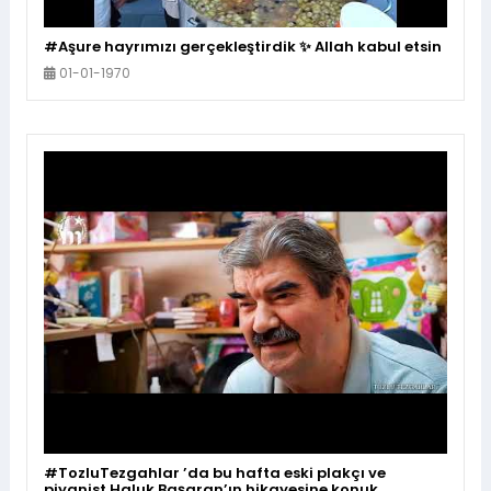
#Aşure hayrımızı gerçekleştirdik ✨ Allah kabul etsin
01-01-1970
#TozluTezgahlar ’da bu hafta eski plakçı ve
piyanist Haluk Başaran’ın hikayesine konuk