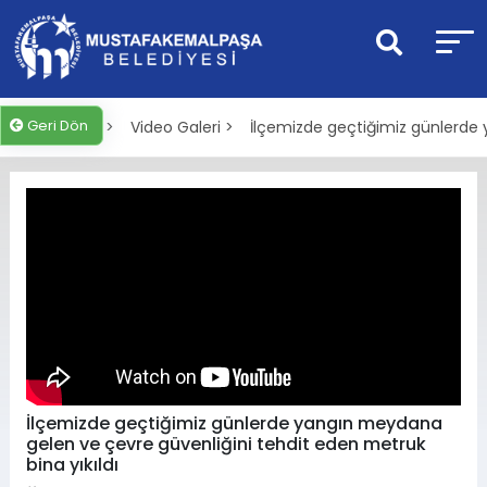
Geri Dön
Anasayfa >
Video Galeri >
İlçemizde geçtiğimiz günlerde 
İlçemizde geçtiğimiz günlerde yangın meydana
gelen ve çevre güvenliğini tehdit eden metruk
bina yıkıldı