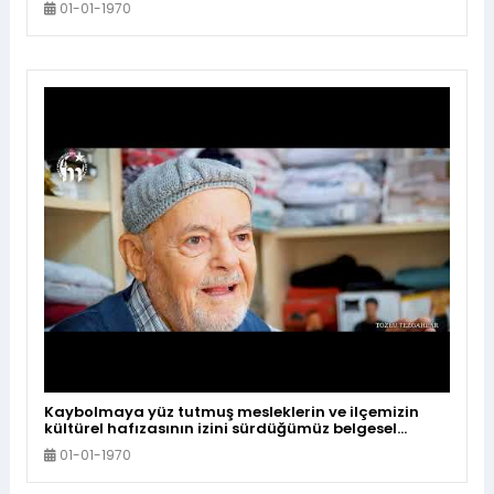
01-01-1970
Kaybolmaya yüz tutmuş mesleklerin ve ilçemizin
kültürel hafızasının izini sürdüğümüz belgesel
programımız #TozluTezgahlar 'da bu hafta; uzun
01-01-1970
yıllar hazır giyim satıcılığı yapan Demir Uyguç'un
hikâyesine konuk oluyoruz. İyi seyirler