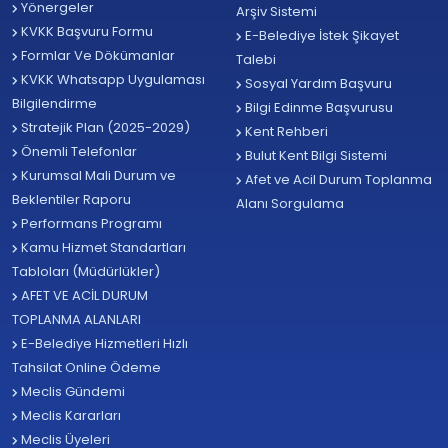
Yönergeler
Arşiv Sistemi
KVKK Başvuru Formu
E-Belediye İstek Şikayet
Formlar Ve Dökümanlar
Talebi
KVKK Whatsapp Uygulaması
Sosyal Yardım Başvuru
Bilgilendirme
Bilgi Edinme Başvurusu
Stratejik Plan (2025-2029)
Kent Rehberi
Önemli Telefonlar
Bulut Kent Bilgi Sistemi
Kurumsal Mali Durum ve
Afet ve Acil Durum Toplanma
Beklentiler Raporu
Alanı Sorgulama
Performans Programı
Kamu Hizmet Standartları
Tabloları (Müdürlükler)
AFET VE ACİL DURUM
TOPLANMA ALANLARI
E-Belediye Hizmetleri Hızlı
Tahsilat Online Ödeme
Meclis Gündemi
Meclis Kararları
Meclis Üyeleri