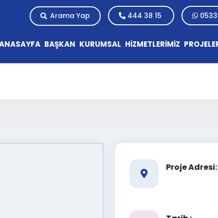
Arama Yap
444 38 15
0533
ANASAYFA
BAŞKAN
KURUMSAL
HİZMETLERİMİZ
PROJELE
Proje Adresi: