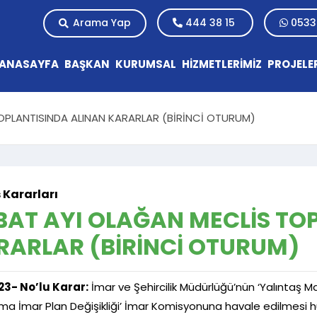
Arama Yap
444 38 15
0533
ANASAYFA
BAŞKAN
KURUMSAL
HİZMETLERİMİZ
PROJELE
OPLANTISINDA ALINAN KARARLAR (BİRİNCİ OTURUM)
 Kararları
BAT AYI OLAĞAN MECLİS TO
RARLAR (BİRİNCİ OTURUM)
23- No’lu Karar:
İmar ve Şehircilik Müdürlüğü’nün ‘Yalıntaş Mah
a İmar Plan Değişikliği’ İmar Komisyonuna havale edilmesi hus