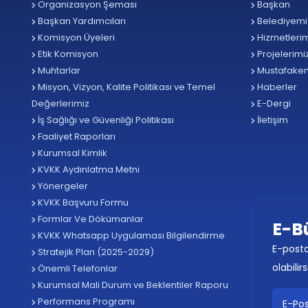
Organizasyon Şeması
Başkan
Başkan Yardımcıları
Belediyemi
Komisyon Üyeleri
Hizmetlerim
Etik Komisyon
Projelerimi
Muhtarlar
Mustafake
Misyon, Vizyon, Kalite Politikası ve Temel
Haberler
Değerlerimiz
E-Dergi
İş Sağlığı ve Güvenliği Politikası
İletişim
Faaliyet Raporları
Kurumsal Kimlik
KVKK Aydınlatma Metni
Yönergeler
KVKK Başvuru Formu
Formlar Ve Dökümanlar
E-B
KVKK Whatsapp Uygulaması Bilgilendirme
E-posta
Stratejik Plan (2025-2029)
olabilirs
Önemli Telefonlar
Kurumsal Mali Durum ve Beklentiler Raporu
Performans Programı