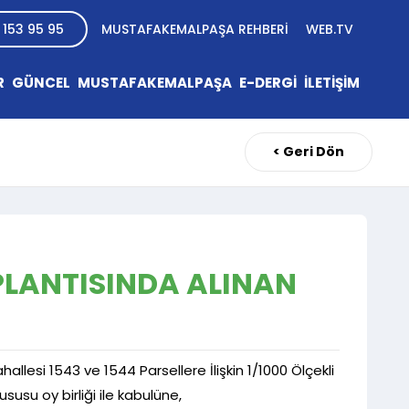
 153 95 95
MUSTAFAKEMALPAŞA REHBERİ
WEB.TV
R
GÜNCEL
MUSTAFAKEMALPAŞA
E-DERGİ
İLETİŞİM
< Geri Dön
PLANTISINDA ALINAN
allesi 1543 ve 1544 Parsellere İlişkin 1/1000 Ölçekli
usu oy birliği ile kabulüne,