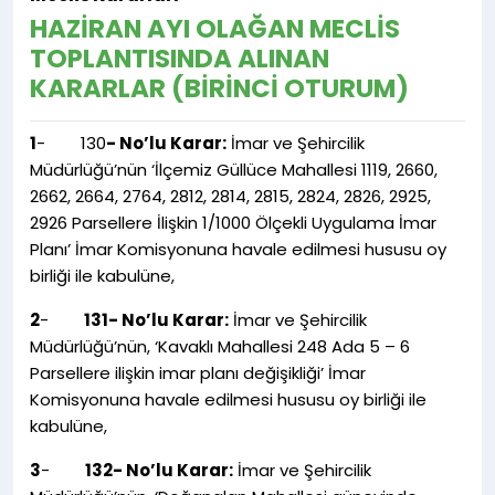
HAZİRAN AYI OLAĞAN MECLİS
TOPLANTISINDA ALINAN
KARARLAR (BİRİNCİ OTURUM)
1
- 130
- No’lu Karar:
İmar ve Şehircilik
Müdürlüğü’nün ‘İlçemiz Güllüce Mahallesi 1119, 2660,
2662, 2664, 2764, 2812, 2814, 2815, 2824, 2826, 2925,
2926 Parsellere İlişkin 1/1000 Ölçekli Uygulama İmar
Planı’ İmar Komisyonuna havale edilmesi hususu oy
birliği ile kabulüne,
2
-
131- No’lu Karar:
İmar ve Şehircilik
Müdürlüğü’nün, ‘Kavaklı Mahallesi 248 Ada 5 – 6
Parsellere ilişkin imar planı değişikliği’ İmar
Komisyonuna havale edilmesi hususu oy birliği ile
kabulüne,
3
-
132- No’lu Karar:
İmar ve Şehircilik