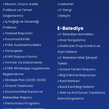
Misyon, Vizyon, Kalite
Haberler
Politikası ve Temel
E-Dergi
Değerlerimiz
İletişim
İş Sağlığı ve Güvenliği
Politikası
E-Belediye
Faaliyet Raporları
E-Belediye Hizmetleri
Kurumsal Kimlik
İmar Sorgulama
KVKK Aydınlatma Metni
Elektronik Proje Kontrol ve
Yönergeler
Arşiv Sistemi
KVKK Başvuru Formu
E-Belediye İstek Şikayet
Formlar Ve Dökümanlar
Talebi
KVKK Whatsapp Uygulaması
Sosyal Yardım Başvuru
Bilgilendirme
Bilgi Edinme Başvurusu
Stratejik Plan (2025-2029)
Kent Rehberi
Önemli Telefonlar
Bulut Kent Bilgi Sistemi
Kurumsal Mali Durum ve
Afet ve Acil Durum Toplanma
Beklentiler Raporu
Alanı Sorgulama
Performans Programı