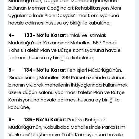
Müdürlüğü’nün, ‘Doğanalan Mahallesi güneyinde
bulunan Mermer Ocağına ait Rehabilitasyon Alanı
Uygulama İmar Planı Dosyası’ İmar Komisyonuna
havale edilmesi hususu oy birliği ile kabulüne,
4-
133- No’lu Karar:
Emlak ve İstimlak
Müdürlüğü’nün ‘Kazanpınar Mahallesi 567 Parsel
Tahsis Talebi’ Plan ve Bütçe Komisyonuna havale
edilmesi hususu oy birliği ile kabulüne,
5-
134- No’lu Karar:
Fen İşleri Müdürlüğü’nün,
‘Sincansarnıç Mahallesi 299 Parsel üzerinde bulunan
binanın yıkılarak mahallenin ihtiyaçlarında kullanılmak
üzere düğün salonu yapılması talebi’ Plan ve Bütçe
Komisyonuna havale edilmesi hususu oy birliği ile
kabulüne,
6-
135- No’lu Karar:
Park ve Bahçeler
Müdürlüğü’nün, ‘Kabulbaba Mahallesinde Parka İsim
Verilmesi’ Ulaştırma ve Trafik Komisyonuna havale