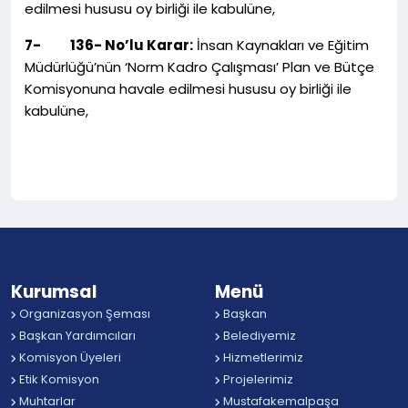
edilmesi hususu oy birliği ile kabulüne,
7-
136- No’lu Karar:
İnsan Kaynakları ve Eğitim
Müdürlüğü’nün ‘Norm Kadro Çalışması’ Plan ve Bütçe
Komisyonuna havale edilmesi hususu oy birliği ile
kabulüne,
Kurumsal
Menü
Organizasyon Şeması
Başkan
Başkan Yardımcıları
Belediyemiz
Komisyon Üyeleri
Hizmetlerimiz
Etik Komisyon
Projelerimiz
Muhtarlar
Mustafakemalpaşa