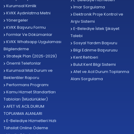
Kurumsal Kimlik
İmar Sorgulama
KVKK Aydınlatma Metni
Elektronik Proje Kontrol ve
Yönergeler
Arşiv Sistemi
KVKK Başvuru Formu
E-Belediye İstek Şikayet
Formlar Ve Dökümanlar
Talebi
KVKK Whatsapp Uygulaması
Sosyal Yardım Başvuru
Bilgilendirme
Bilgi Edinme Başvurusu
Stratejik Plan (2025-2029)
Kent Rehberi
Önemli Telefonlar
Bulut Kent Bilgi Sistemi
Kurumsal Mali Durum ve
Afet ve Acil Durum Toplanma
Beklentiler Raporu
Alanı Sorgulama
Performans Programı
Kamu Hizmet Standartları
Tabloları (Müdürlükler)
AFET VE ACİL DURUM
TOPLANMA ALANLARI
E-Belediye Hizmetleri Hızlı
Tahsilat Online Ödeme