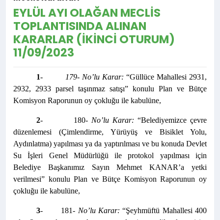
EYLÜL AYI OLAĞAN MECLİS
TOPLANTISINDA ALINAN
KARARLAR (İKİNCİ OTURUM)
11/09/2023
1
-
179- No’lu Karar:
“Güllüce Mahallesi 2931,
2932, 2933 parsel taşınmaz satışı” konulu Plan ve Bütçe
Komisyon Raporunun oy çokluğu ile kabulüne,
2
- 180
- No’lu Karar:
“Belediyemizce çevre
düzenlemesi (Çimlendirme, Yürüyüş ve Bisiklet Yolu,
Aydınlatma) yapılması ya da yaptırılması ve bu konuda Devlet
Su İşleri Genel Müdürlüğü ile protokol yapılması için
Belediye Başkanımız Sayın Mehmet KANAR’a yetki
verilmesi” konulu Plan ve Bütçe Komisyon Raporunun oy
çokluğu ile kabulüne,
3
- 181
- No’lu Karar:
“Şeyhmüftü Mahallesi 400