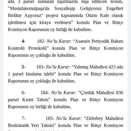
ada 3 parsel numaralı taşınmazda inşa edilecek tesisin,
"Mustafakemalpaşa'da Sosyalleşip Gelişiyoruz Engelleri
Birlikte Aşıyoruz" projesi kapsamında Otizm Kafe olarak
işletilmesi için kiraya verilmesi” konulu Plan ve Bütçe
Komisyon Raporunun oy birliği ile kabulüne,
4-
182- No’lu Karar
: “Asansör Periyodik Bakım
Kontrolü Protokolü” konulu Plan ve Bütçe Komisyon
Raporunun oy çokluğu ile kabulüne,
5-
183
- No’lu Karar:
“Yalıntaş Mahallesi 423 ada
1 parsel kiralama talebi” konulu Plan ve Bütçe Komisyon
Raporunun oy çokluğu ile kabulüne,
6- 184-
No’lu Karar:
“Çördük Mahallesi 836
parsel Kısmi Tahsis” konulu Plan ve Bütçe Komisyon
Raporunun oy birliği ile kabulüne,
7- 185-
No’lu Karar:
“Züferbey Mahallesi
Buskimatik Yeri Tahsisi” konulu Plan ve Bütçe Komisyon