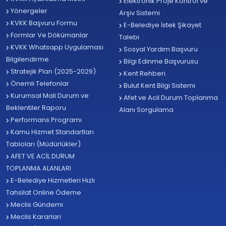
Elektronik Proje Kontrol ve
Yönergeler
Arşiv Sistemi
KVKK Başvuru Formu
E-Belediye İstek Şikayet
Formlar Ve Dökümanlar
Talebi
KVKK Whatsapp Uygulaması
Sosyal Yardım Başvuru
Bilgilendirme
Bilgi Edinme Başvurusu
Stratejik Plan (2025-2029)
Kent Rehberi
Önemli Telefonlar
Bulut Kent Bilgi Sistemi
Kurumsal Mali Durum ve
Afet ve Acil Durum Toplanma
Beklentiler Raporu
Alanı Sorgulama
Performans Programı
Kamu Hizmet Standartları
Tabloları (Müdürlükler)
AFET VE ACİL DURUM
TOPLANMA ALANLARI
E-Belediye Hizmetleri Hızlı
Tahsilat Online Ödeme
Meclis Gündemi
Meclis Kararları