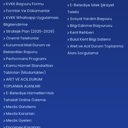
KVKK Başvuru Formu
E-Belediye İstek Şikayet
Formlar Ve Dökümanlar
Talebi
KVKK Whatsapp Uygulaması
Sosyal Yardım Başvuru
Bilgilendirme
Bilgi Edinme Başvurusu
Stratejik Plan (2025-2029)
Kent Rehberi
Önemli Telefonlar
Bulut Kent Bilgi Sistemi
Kurumsal Mali Durum ve
Afet ve Acil Durum Toplanma
Beklentiler Raporu
Alanı Sorgulama
Performans Programı
Kamu Hizmet Standartları
Tabloları (Müdürlükler)
AFET VE ACİL DURUM
TOPLANMA ALANLARI
E-Belediye Hizmetleri Hızlı
Tahsilat Online Ödeme
Meclis Gündemi
Meclis Kararları
Meclis Üyeleri
Encümen Kararları