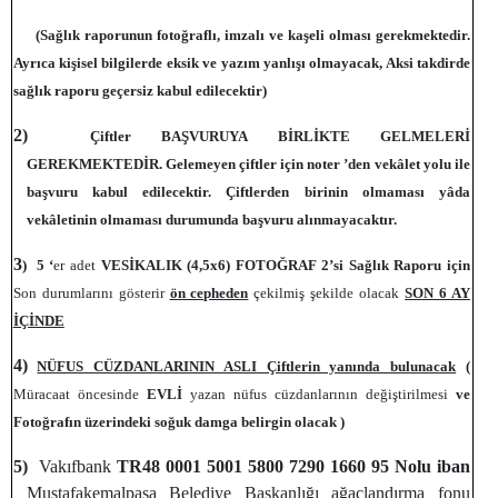
(Sağlık raporunun fotoğraflı, imzalı ve kaşeli olması gerekmektedir.
Ayrıca kişisel bilgilerde eksik ve yazım yanlışı olmayacak, Aksi takdirde
sağlık raporu geçersiz kabul edilecektir)
2)
Çiftler BAŞVURUYA BİRLİKTE GELMELERİ
GEREKMEKTEDİR. Gelemeyen çiftler için noter ’den vekâlet yolu ile
başvuru kabul edilecektir. Çiftlerden birinin olmaması yâda
vekâletinin olmaması durumunda başvuru alınmayacaktır.
3
) 5 ‘
er adet
VESİKALIK (4,5x6) FOTOĞRAF
2’si Sağlık Raporu için
Son durumlarını gösterir
ön cepheden
çekilmiş şekilde olacak
SON 6 AY
İÇİNDE
4)
NÜFUS CÜZDANLARININ ASLI Çiftlerin yanında bulunacak
(
Müracaat öncesinde
EVLİ
yazan nüfus cüzdanlarının değiştirilmesi
ve
Fotoğrafın üzerindeki soğuk damga belirgin olacak )
5)
Vakıfbank
TR48 0001 5001 5800 7290 1660 95 Nolu iban
Mustafakemalpaşa Belediye Başkanlığı ağaçlandırma fonu