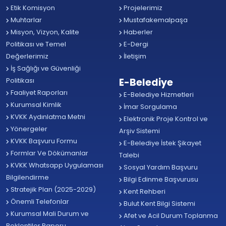
Etik Komisyon
Projelerimiz
Muhtarlar
Mustafakemalpaşa
Misyon, Vizyon, Kalite
Haberler
Politikası ve Temel
E-Dergi
Değerlerimiz
İletişim
İş Sağlığı ve Güvenliği
Politikası
E-Belediye
Faaliyet Raporları
E-Belediye Hizmetleri
Kurumsal Kimlik
İmar Sorgulama
KVKK Aydınlatma Metni
Elektronik Proje Kontrol ve
Yönergeler
Arşiv Sistemi
KVKK Başvuru Formu
E-Belediye İstek Şikayet
Formlar Ve Dökümanlar
Talebi
KVKK Whatsapp Uygulaması
Sosyal Yardım Başvuru
Bilgilendirme
Bilgi Edinme Başvurusu
Stratejik Plan (2025-2029)
Kent Rehberi
Önemli Telefonlar
Bulut Kent Bilgi Sistemi
Kurumsal Mali Durum ve
Afet ve Acil Durum Toplanma
Beklentiler Raporu