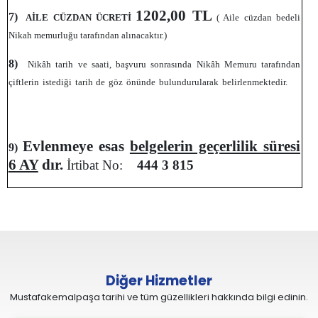
1202,00 TL
7)
AİLE CÜZDAN ÜCRETİ
( Aile cüzdan bedeli
Nikah memurluğu tarafından alınacaktır.)
8)
Nikâh tarih ve saati, başvuru sonrasında Nikâh Memuru tarafından
çiftlerin istediği tarih de göz önünde bulundurularak belirlenmektedir.
Evlenmeye esas
belgelerin geçerlilik süresi
9)
6 AY
dır.
İrtibat No:
444 3 815
Diğer Hizmetler
Mustafakemalpaşa tarihi ve tüm güzellikleri hakkında bilgi edinin.