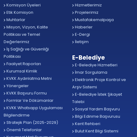
Komisyon Üyeleri
Hizmetlerimiz
Etik Komisyon
Projelerimiz
Muhtarlar
Mustafakemalpaşa
Misyon, Vizyon, Kalite
Haberler
Politikası ve Temel
E-Dergi
Değerlerimiz
İletişim
İş Sağlığı ve Güvenliği
Politikası
E-Belediye
Faaliyet Raporları
E-Belediye Hizmetleri
Kurumsal Kimlik
İmar Sorgulama
KVKK Aydınlatma Metni
Elektronik Proje Kontrol ve
Yönergeler
Arşiv Sistemi
KVKK Başvuru Formu
E-Belediye İstek Şikayet
Formlar Ve Dökümanlar
Talebi
KVKK Whatsapp Uygulaması
Sosyal Yardım Başvuru
Bilgilendirme
Bilgi Edinme Başvurusu
Stratejik Plan (2025-2029)
Kent Rehberi
Önemli Telefonlar
Bulut Kent Bilgi Sistemi