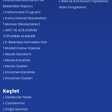
Kurumsal Mali Durum ve
Afet ve Acil Durum Toplanma
Beklentiler Raporu
Alanı Sorgulama
Performans Programı
Kamu Hizmet Standartları
Tabloları (Müdürlükler)
AFET VE ACİL DURUM
TOPLANMA ALANLARI
E-Belediye Hizmetleri Hızlı
Tahsilat Online Ödeme
Meclis Gündemi
Meclis Kararları
Meclis Üyeleri
Encümen Kararları
Encümen Üyeleri
Keşfet
Gezilecek Yerler
Camilerimiz
Doğa Sporları