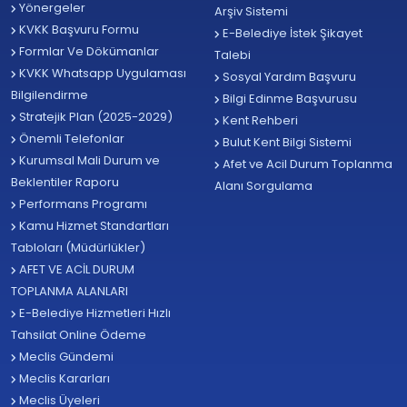
Yönergeler
Arşiv Sistemi
KVKK Başvuru Formu
E-Belediye İstek Şikayet
Formlar Ve Dökümanlar
Talebi
KVKK Whatsapp Uygulaması
Sosyal Yardım Başvuru
Bilgilendirme
Bilgi Edinme Başvurusu
Stratejik Plan (2025-2029)
Kent Rehberi
Önemli Telefonlar
Bulut Kent Bilgi Sistemi
Kurumsal Mali Durum ve
Afet ve Acil Durum Toplanma
Beklentiler Raporu
Alanı Sorgulama
Performans Programı
Kamu Hizmet Standartları
Tabloları (Müdürlükler)
AFET VE ACİL DURUM
TOPLANMA ALANLARI
E-Belediye Hizmetleri Hızlı
Tahsilat Online Ödeme
Meclis Gündemi
Meclis Kararları
Meclis Üyeleri