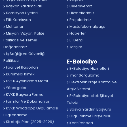
Başkan Yardımcıları
Belediyemiz
Komisyon Üyeleri
Hizmetlerimiz
Etik Komisyon
Projelerimiz
Muhtarlar
Mustafakemalpaşa
Misyon, Vizyon, Kalite
Haberler
Politikası ve Temel
E-Dergi
Değerlerimiz
İletişim
İş Sağlığı ve Güvenliği
Politikası
E-Belediye
Faaliyet Raporları
E-Belediye Hizmetleri
Kurumsal Kimlik
İmar Sorgulama
KVKK Aydınlatma Metni
Elektronik Proje Kontrol ve
Yönergeler
Arşiv Sistemi
KVKK Başvuru Formu
E-Belediye İstek Şikayet
Formlar Ve Dökümanlar
Talebi
KVKK Whatsapp Uygulaması
Sosyal Yardım Başvuru
Bilgilendirme
Bilgi Edinme Başvurusu
Stratejik Plan (2025-2029)
Kent Rehberi