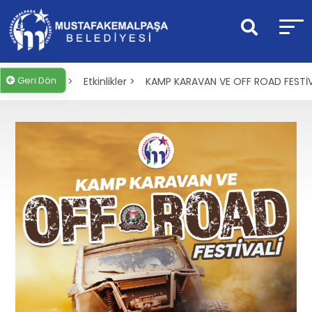
Geri Dön
Anasayfa >
Etkinlikler >
KAMP KARAVAN VE OFF ROAD FESTİV