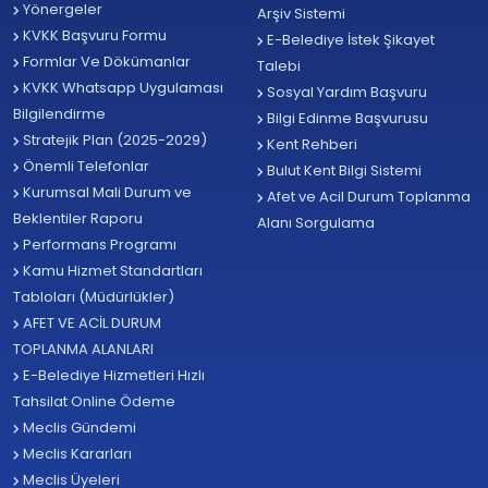
Yönergeler
Arşiv Sistemi
KVKK Başvuru Formu
E-Belediye İstek Şikayet
Formlar Ve Dökümanlar
Talebi
KVKK Whatsapp Uygulaması
Sosyal Yardım Başvuru
Bilgilendirme
Bilgi Edinme Başvurusu
Stratejik Plan (2025-2029)
Kent Rehberi
Önemli Telefonlar
Bulut Kent Bilgi Sistemi
Kurumsal Mali Durum ve
Afet ve Acil Durum Toplanma
Beklentiler Raporu
Alanı Sorgulama
Performans Programı
Kamu Hizmet Standartları
Tabloları (Müdürlükler)
AFET VE ACİL DURUM
TOPLANMA ALANLARI
E-Belediye Hizmetleri Hızlı
Tahsilat Online Ödeme
Meclis Gündemi
Meclis Kararları
Meclis Üyeleri