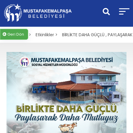
Geri Dön
Anasayfa >
Etkinlikler >
BİRLİKTE DAHA GÜÇLÜ , PAYLAŞARA