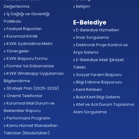
Değerlerimiz
İletişim
İş Sağlığı ve Güvenliği
Politikası
E-Belediye
Faaliyet Raporları
E-Belediye Hizmetleri
Kurumsal Kimlik
İmar Sorgulama
KVKK Aydınlatma Metni
Elektronik Proje Kontrol ve
Yönergeler
Arşiv Sistemi
KVKK Başvuru Formu
E-Belediye İstek Şikayet
Formlar Ve Dökümanlar
Talebi
KVKK Whatsapp Uygulaması
Sosyal Yardım Başvuru
Bilgilendirme
Bilgi Edinme Başvurusu
Stratejik Plan (2025-2029)
Kent Rehberi
Önemli Telefonlar
Bulut Kent Bilgi Sistemi
Kurumsal Mali Durum ve
Afet ve Acil Durum Toplanma
Beklentiler Raporu
Alanı Sorgulama
Performans Programı
Kamu Hizmet Standartları
Tabloları (Müdürlükler)