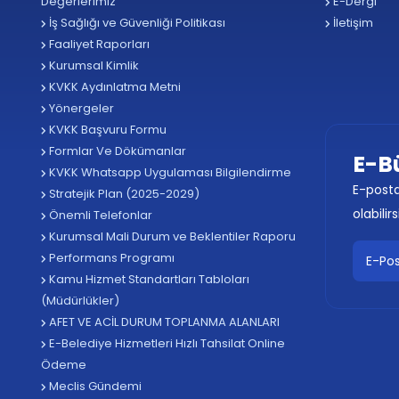
Değerlerimiz
E-Dergi
İş Sağlığı ve Güvenliği Politikası
İletişim
Faaliyet Raporları
Kurumsal Kimlik
KVKK Aydınlatma Metni
Yönergeler
KVKK Başvuru Formu
Formlar Ve Dökümanlar
E-B
KVKK Whatsapp Uygulaması Bilgilendirme
E-posta
Stratejik Plan (2025-2029)
olabilirs
Önemli Telefonlar
Kurumsal Mali Durum ve Beklentiler Raporu
Performans Programı
Kamu Hizmet Standartları Tabloları
(Müdürlükler)
AFET VE ACİL DURUM TOPLANMA ALANLARI
E-Belediye Hizmetleri Hızlı Tahsilat Online
Ödeme
Meclis Gündemi