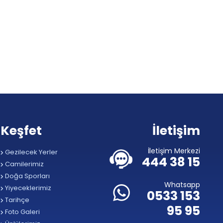
Keşfet
İletişim
İletişim Merkezi
Gezilecek Yerler
444 38 15
Camilerimiz
Doğa Sporları
Whatsapp
Yiyeceklerimiz
0533 153
Tarihçe
95 95
Foto Galeri