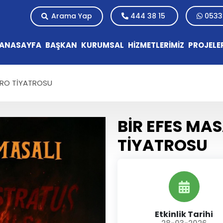
Arama Yap
444 38 15
0533
ANASAYFA
BAŞKAN
KURUMSAL
HİZMETLERİMİZ
PROJELE
BARO TİYATROSU
BİR EFES MAS
TİYATROSU
Etkinlik Tarihi