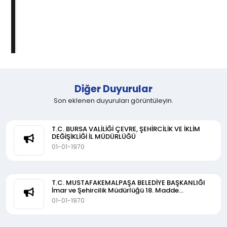
Diğer Duyurular
Son eklenen duyuruları görüntüleyin.
T.C. BURSA VALİLİĞİ ÇEVRE, ŞEHİRCİLİK VE İKLİM
DEĞİŞİKLİĞİ İL MÜDÜRLÜĞÜ
01-01-1970
T.C. MUSTAFAKEMALPAŞA BELEDİYE BAŞKANLIĞI
İmar ve Şehircilik Müdürlüğü 18. Madde
Uygulaması Askı İlanı
01-01-1970