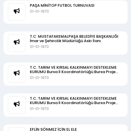
PAŞA MİNİTOP FUTBOL TURNUVASI
01-01-1970
T.C. MUSTAFAKEMALPAŞA BELEDİYE BAŞKANLIĞI
İmar ve Şehircilik Müdürlüğü Askı İlanı
01-01-1970
T.C. TARIM VE KIRSAL KALKINMAYI DESTEKLEME
KURUMU Bursa İl Koordinatörlüğü Bursa Proje
Başvuru Yönetimi Birimi IPARD III Dönemi 12.
01-01-1970
Başvuru Çağrı İlanı
T.C. TARIM VE KIRSAL KALKINMAYI DESTEKLEME
KURUMU Bursa İl Koordinatörlüğü Bursa Proje
Başvuru Yönetimi Birimi IPARD III Dönemi 11.
01-01-1970
Başvuru Çağrı İlanı
EFLİN SÖNMEZ İÇİN EL ELE