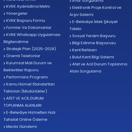
İmar Sorgulama
KVKK Aydınlatma Metni
Elektronik Proje Kontrol ve
Yönergeler
Arşiv Sistemi
KVKK Başvuru Formu
E-Belediye İstek Şikayet
Formlar Ve Dökümanlar
Talebi
KVKK Whatsapp Uygulaması
Sosyal Yardım Başvuru
Bilgilendirme
Bilgi Edinme Başvurusu
Stratejik Plan (2025-2029)
Kent Rehberi
Önemli Telefonlar
Bulut Kent Bilgi Sistemi
Kurumsal Mali Durum ve
Afet ve Acil Durum Toplanma
Beklentiler Raporu
Alanı Sorgulama
Performans Programı
Kamu Hizmet Standartları
Tabloları (Müdürlükler)
AFET VE ACİL DURUM
TOPLANMA ALANLARI
E-Belediye Hizmetleri Hızlı
Tahsilat Online Ödeme
Meclis Gündemi