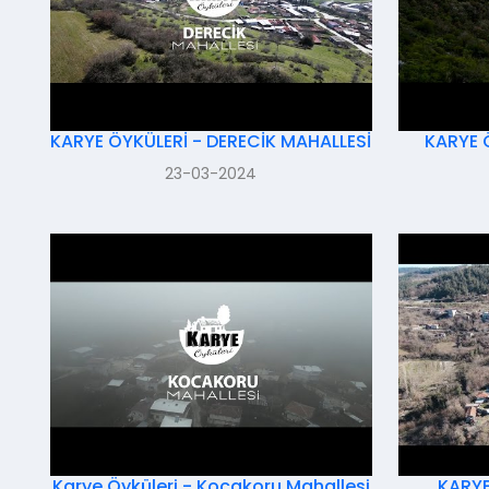
KARYE ÖYKÜLERİ - DERECİK MAHALLESİ
KARYE 
23-03-2024
Karye Öyküleri - Kocakoru Mahallesi
KARYE