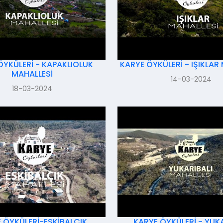
ÖYKÜLERİ - KAPAKLIOLUK
KARYE ÖYKÜLERİ - IŞIKLAR
MAHALLESİ
14-03-2024
18-03-2024
 ÖYKÜLERİ-ESKİBALÇIK
KARYE ÖYKÜLERİ - YUKA