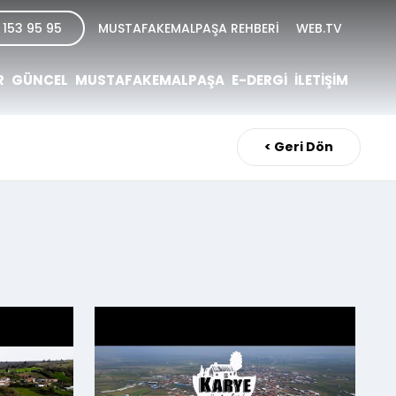
 153 95 95
MUSTAFAKEMALPAŞA REHBERİ
WEB.TV
R
GÜNCEL
MUSTAFAKEMALPAŞA
E-DERGİ
İLETİŞİM
< Geri Dön