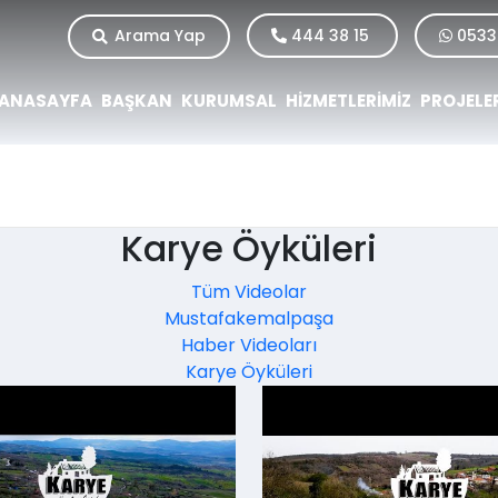
Arama Yap
444 38 15
0533
ANASAYFA
BAŞKAN
KURUMSAL
HİZMETLERİMİZ
PROJELE
Karye Öyküleri
Tüm Videolar
Mustafakemalpaşa
Haber Videoları
Karye Öyküleri