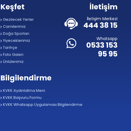
Keşfet
İletişim
İletişim Merkezi
Gezilecek Yerler
444 38 15
Camilerimiz
Doğa Sporları
Whatsapp
Yiyeceklerimiz
0533 153
Tarihçe
95 95
Foto Galeri
Ünlülerimiz
Bilgilendirme
KVKK Aydınlatma Meni
KVKK Başvuru Formu
KVKK Whatsapp Uygulaması Bilgilendirme