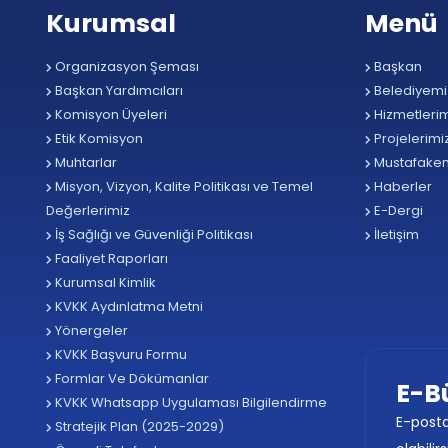
Kurumsal
Menü
Organizasyon Şeması
Başkan
Başkan Yardımcıları
Belediyemi
Komisyon Üyeleri
Hizmetlerim
Etik Komisyon
Projelerimi
Muhtarlar
Mustafake
Misyon, Vizyon, Kalite Politikası ve Temel
Haberler
Değerlerimiz
E-Dergi
İş Sağlığı ve Güvenliği Politikası
İletişim
Faaliyet Raporları
Kurumsal Kimlik
KVKK Aydınlatma Metni
Yönergeler
KVKK Başvuru Formu
Formlar Ve Dökümanlar
E-B
KVKK Whatsapp Uygulaması Bilgilendirme
E-posta
Stratejik Plan (2025-2029)