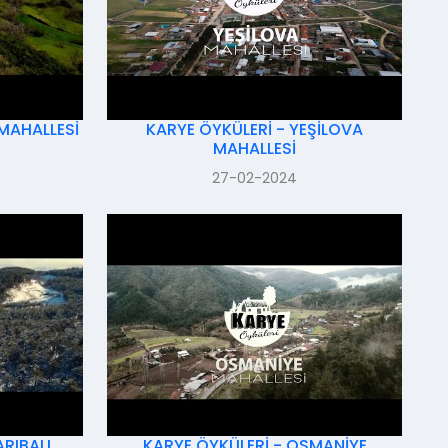
 MAHALLESİ
KARYE ÖYKÜLERİ - YEŞİLOVA
MAHALLESİ
27-02-2024
RIBALI
KARYE ÖYKÜLERİ - OSMANİYE