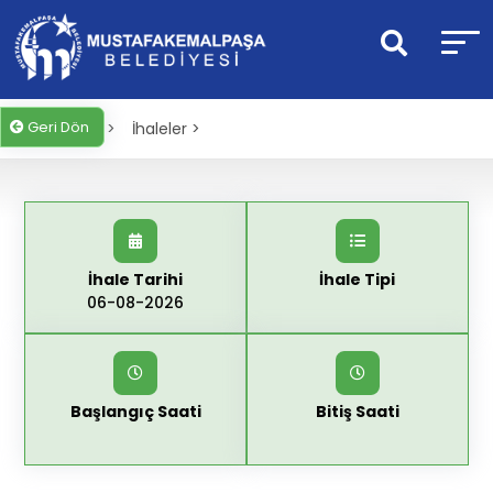
Geri Dön
Anasayfa >
İhaleler >
İhale Tarihi
İhale Tipi
06-08-2026
Başlangıç Saati
Bitiş Saati