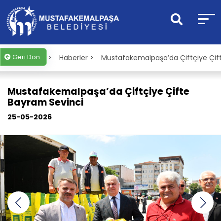
Geri Dön
Anasayfa >
Haberler >
Mustafakemalpaşa’da Çiftçiye Çif
Mustafakemalpaşa’da Çiftçiye Çifte
Bayram Sevinci
25-05-2026