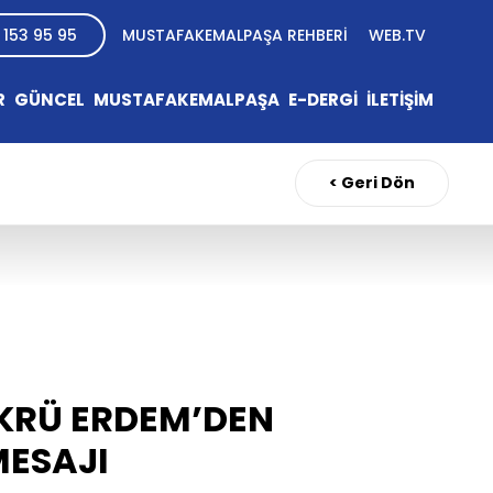
 153 95 95
MUSTAFAKEMALPAŞA REHBERİ
WEB.TV
R
GÜNCEL
MUSTAFAKEMALPAŞA
E-DERGİ
İLETİŞİM
< Geri Dön
KRÜ ERDEM’DEN
ESAJI