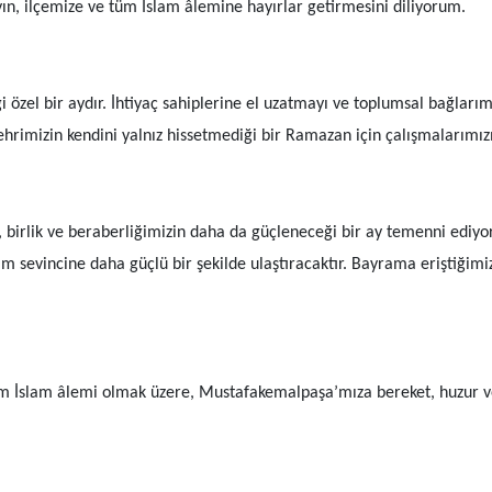
n, ilçemize ve tüm İslam âlemine hayırlar getirmesini diliyorum.
zel bir aydır. İhtiyaç sahiplerine el uzatmayı ve toplumsal bağlarımız
imizin kendini yalnız hissetmediği bir Ramazan için çalışmalarımızı t
ağı, birlik ve beraberliğimizin daha da güçleneceği bir ay temenni ed
am sevincine daha güçlü bir şekilde ulaştıracaktır. Bayrama eriştiğimi
tüm İslam âlemi olmak üzere, Mustafakemalpaşa’mıza bereket, huzur 