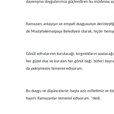
dayanışma duygularımızı güçlendiren bu müstesna ayı
Ramazan; anlayışın ve empati duygusunun derinleştiği ö
de Mustafakemalpaşa Belediyesi olarak, hiçbir hemşehr
Gönül sofralarının kurulacağı, kırgınlıkların azalac
her güzel dua ve kurulan her gönül bağı, bizleri bayr
da pekişmesini temenni ediyorum.
Bu duygu ve düşüncelerle; başta aziz milletimiz ve 
hayırlı Ramazanlar temenni ediyorum. ‘’dedi.