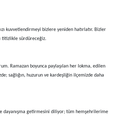
ı kuvvetlendirmeyi bizlere yeniden hatırlatır. Bizler
itizlikle sürdüreceğiz.
iyorum. Ramazan boyunca paylaşılan her lokma, edilen
zde; sağlığın, huzurun ve kardeşliğin ilçemizde daha
ve dayanışma getirmesini diliyor; tüm hemşehrilerime