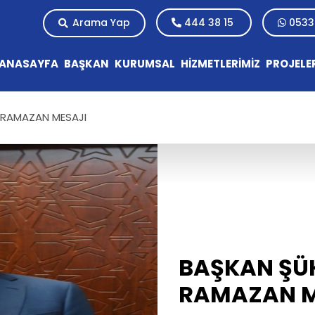
Arama Yap
444 38 15
0533
ANASAYFA
BAŞKAN
KURUMSAL
HİZMETLERİMİZ
PROJELE
 RAMAZAN MESAJI
BAŞKAN ŞÜ
RAMAZAN M