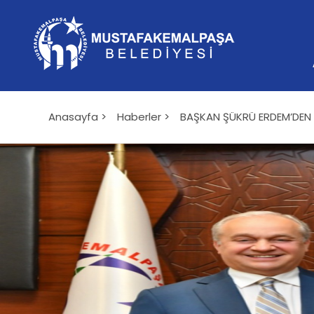
Anasayfa >
Haberler >
BAŞKAN ŞÜKRÜ ERDEM’DEN