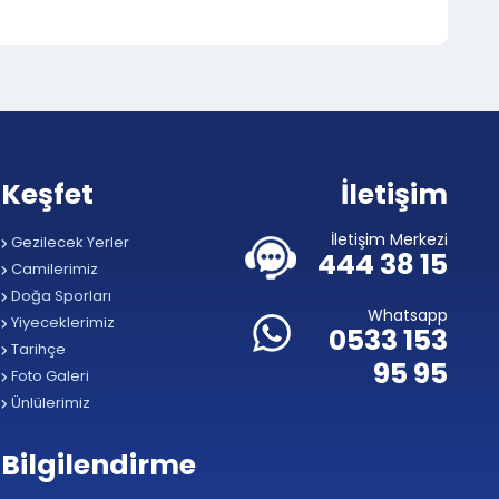
Keşfet
İletişim
İletişim Merkezi
Gezilecek Yerler
444 38 15
Camilerimiz
Doğa Sporları
Whatsapp
Yiyeceklerimiz
0533 153
Tarihçe
95 95
Foto Galeri
Ünlülerimiz
Bilgilendirme