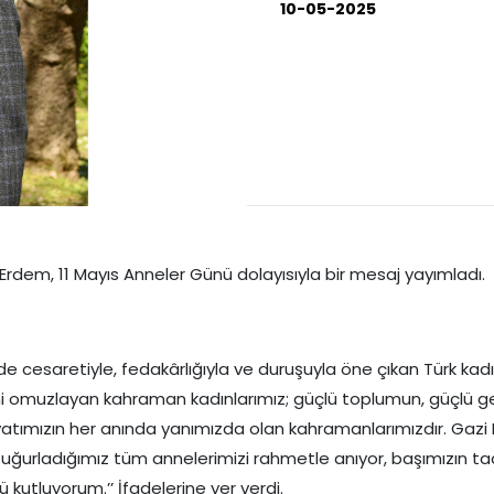
10-05-2025
dem, 11 Mayıs Anneler Günü dolayısıyla bir mesaj yayımladı.
esaretiyle, fedakârlığıyla ve duruşuyla öne çıkan Türk kadını,
muzlayan kahraman kadınlarımız; güçlü toplumun, güçlü gelece
atımızın her anında yanımızda olan kahramanlarımızdır. Gazi
rladığımız tüm annelerimizi rahmetle anıyor, başımızın tacı
kutluyorum.’’ İfadelerine yer verdi.