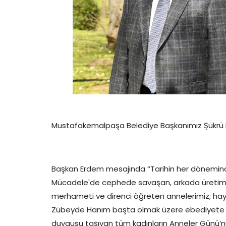
Mustafakemalpaşa Belediye Başkanımız Şükrü Er
Başkan Erdem mesajında ‘’Tarihin her döneminde c
Mücadele'de cephede savaşan, arkada üretimi o
merhameti ve direnci öğreten annelerimiz; hay
Zübeyde Hanım başta olmak üzere ebediyete uğu
duygusu taşıyan tüm kadınların Anneler Günü’nü 