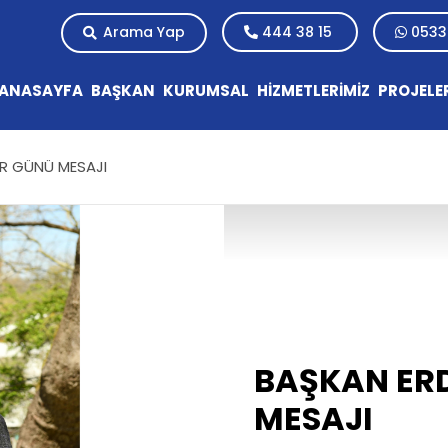
Arama Yap
444 38 15
0533
ANASAYFA
BAŞKAN
KURUMSAL
HİZMETLERİMİZ
PROJELE
R GÜNÜ MESAJI
BAŞKAN ER
MESAJI