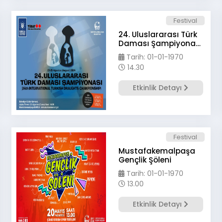
Festival
24. Uluslararası Türk
Daması Şampiyonası
için nefesler tutuldu
Tarih: 01-01-1970
14.30
Etkinlik Detayı
Festival
Mustafakemalpaşa
Gençlik Şöleni
Tarih: 01-01-1970
13.00
Etkinlik Detayı