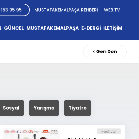
 153 95 95
MUSTAFAKEMALPAŞA REHBERİ
WEB.TV
R
GÜNCEL
MUSTAFAKEMALPAŞA
E-DERGİ
İLETİŞİM
< Geri Dön
Sosyal
Yarışma
Tiyatro
Festival