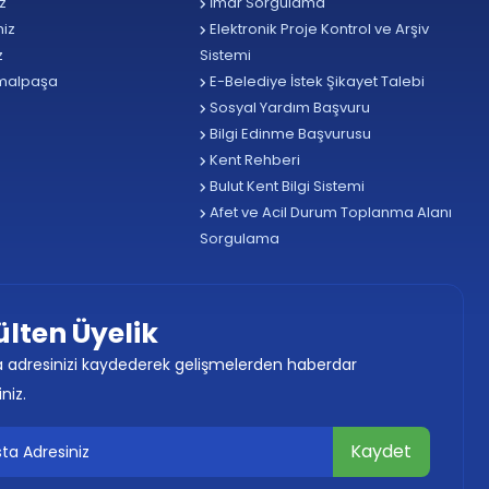
z
İmar Sorgulama
iz
Elektronik Proje Kontrol ve Arşiv
z
Sistemi
malpaşa
E-Belediye İstek Şikayet Talebi
Sosyal Yardım Başvuru
Bilgi Edinme Başvurusu
Kent Rehberi
Bulut Kent Bilgi Sistemi
Afet ve Acil Durum Toplanma Alanı
Sorgulama
ülten Üyelik
 adresinizi kaydederek gelişmelerden haberdar
iniz.