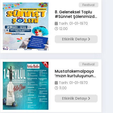
Festival
8. Geleneksel Toplu
#Sünnet Şölenimizde
çocuklarımızın
Tarih: 01-01-1970
mutluluğuna ortak
12.00
olalım ☺️
Etkinlik Detayı
Festival
Mustafakemalpaşa
’mızın kurtuluşunun
102. yılını coşkuyla
Tarih: 01-01-1970
kutluyoruz
11.00
Etkinlik Detayı