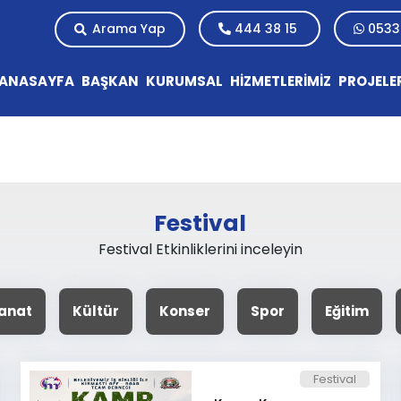
Arama Yap
444 38 15
0533
ANASAYFA
BAŞKAN
KURUMSAL
HİZMETLERİMİZ
PROJELE
Festival
Festival Etkinliklerini inceleyin
anat
Kültür
Konser
Spor
Eğitim
Festival