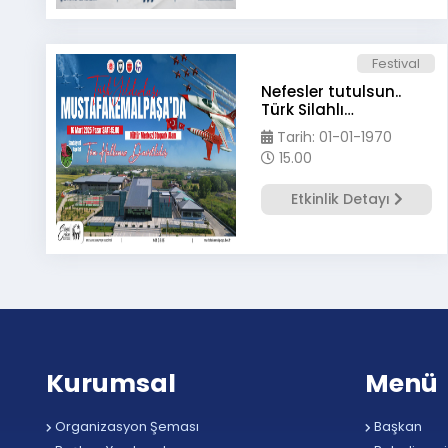
Festival
Nefesler tutulsun..
Türk Silahlı
Kuvvetlerinin göz
Tarih: 01-01-1970
bebeği TürkYıldızları
15.00
Mustafakemalpaşa
semalarında
Etkinlik Detayı
Kurumsal
Menü
Organizasyon Şeması
Başkan