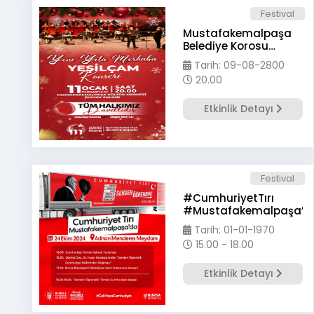
Festival
Mustafakemalpaşa
Belediye Korosu
Sunar..
Tarih: 09-08-2800
20.00
Etkinlik Detayı
Festival
#CumhuriyetTırı
#Mustafakemalpaşa’d
Tarih: 01-01-1970
15.00 - 18.00
Etkinlik Detayı