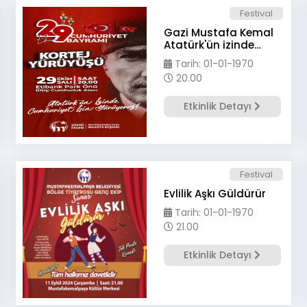
Festival
Gazi Mustafa Kemal
Atatürk'ün izinde
#Cumhuriyet için
Tarih: 01-01-1970
yürüyoruz
20.00
Etkinlik Detayı
Festival
Evlilik Aşkı Güldürür
a
Tarih: 01-01-1970
21.00
Etkinlik Detayı