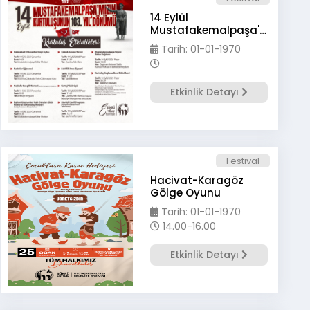
14 Eylül
Mustafakemalpaşa'mızın
Kurtuluşunun 103. Yıl
Tarih: 01-01-1970
Dönümü Etkinlikleri
Etkinlik Detayı
Festival
Hacivat-Karagöz
Gölge Oyunu
Tarih: 01-01-1970
14.00-16.00
Etkinlik Detayı