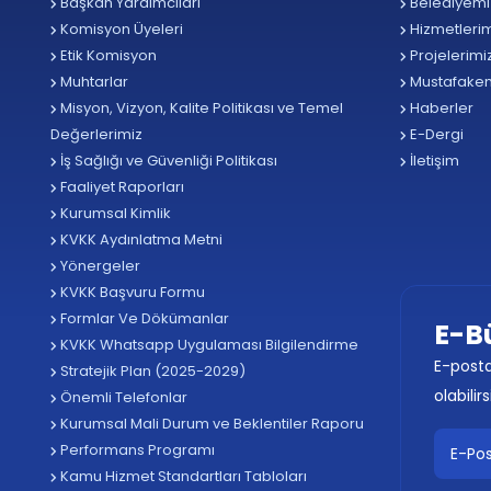
Başkan Yardımcıları
Belediyemi
Komisyon Üyeleri
Hizmetlerim
Etik Komisyon
Projelerimi
Muhtarlar
Mustafake
Misyon, Vizyon, Kalite Politikası ve Temel
Haberler
Değerlerimiz
E-Dergi
İş Sağlığı ve Güvenliği Politikası
İletişim
Faaliyet Raporları
Kurumsal Kimlik
KVKK Aydınlatma Metni
Yönergeler
KVKK Başvuru Formu
Formlar Ve Dökümanlar
E-B
KVKK Whatsapp Uygulaması Bilgilendirme
E-posta
Stratejik Plan (2025-2029)
olabilirs
Önemli Telefonlar
Kurumsal Mali Durum ve Beklentiler Raporu
Performans Programı
Kamu Hizmet Standartları Tabloları