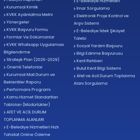
E-Belediye Hizmetleri
Kurumsal Kimlik
İmar Sorgulama
KVKK Aydınlatma Metni
Elektronik Proje Kontrol ve
Yönergeler
Arşiv Sistemi
KVKK Başvuru Formu
E-Belediye İstek Şikayet
Formlar Ve Dökümanlar
Talebi
KVKK Whatsapp Uygulaması
Sosyal Yardım Başvuru
Bilgilendirme
Bilgi Edinme Başvurusu
Stratejik Plan (2025-2029)
Kent Rehberi
Önemli Telefonlar
Bulut Kent Bilgi Sistemi
Kurumsal Mali Durum ve
Afet ve Acil Durum Toplanma
Beklentiler Raporu
Alanı Sorgulama
Performans Programı
Kamu Hizmet Standartları
Tabloları (Müdürlükler)
AFET VE ACİL DURUM
TOPLANMA ALANLARI
E-Belediye Hizmetleri Hızlı
Tahsilat Online Ödeme