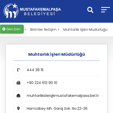
Geri Dön
Anasayfa >
Birimler İletişim >
Muhtarlık İşleri Müdürlüğü
Muhtarlık İşleri Müdürlüğü
444 38 15
+90 224 613 90 10
muhtarlikisleri@mustafakemalpasa.bel.tr
Hamzabey Mh. Garaj Sok. No:22-26