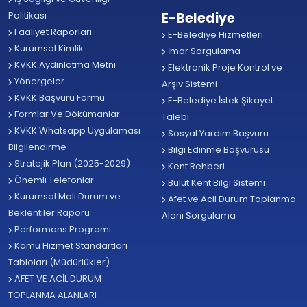
Politikası
E-Belediye
Faaliyet Raporları
E-Belediye Hizmetleri
Kurumsal Kimlik
İmar Sorgulama
KVKK Aydınlatma Metni
Elektronik Proje Kontrol ve
Yönergeler
Arşiv Sistemi
KVKK Başvuru Formu
E-Belediye İstek Şikayet
Formlar Ve Dökümanlar
Talebi
KVKK Whatsapp Uygulaması
Sosyal Yardım Başvuru
Bilgilendirme
Bilgi Edinme Başvurusu
Stratejik Plan (2025-2029)
Kent Rehberi
Önemli Telefonlar
Bulut Kent Bilgi Sistemi
Kurumsal Mali Durum ve
Afet ve Acil Durum Toplanma
Beklentiler Raporu
Alanı Sorgulama
Performans Programı
Kamu Hizmet Standartları
Tabloları (Müdürlükler)
AFET VE ACİL DURUM
TOPLANMA ALANLARI