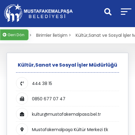
Geri Dön
Anasayfa >
Birimler İletişim >
Kültür,Sanat ve Sosyal İşler
Kültür,Sanat ve Sosyal İşler Müdürlüğü
444 38 15
0850 677 07 47
kultur@mustafakemalpasa.bel.tr
Mustafakemalpaşa Kültür Merkezi Ek