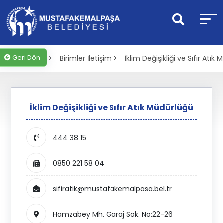
Geri Dön
Anasayfa >
Birimler İletişim >
İklim Değişikliği ve Sıfır Atık
İklim Değişikliği ve Sıfır Atık Müdürlüğü
444 38 15
0850 221 58 04
sifiratik@mustafakemalpasa.bel.tr
Hamzabey Mh. Garaj Sok. No:22-26