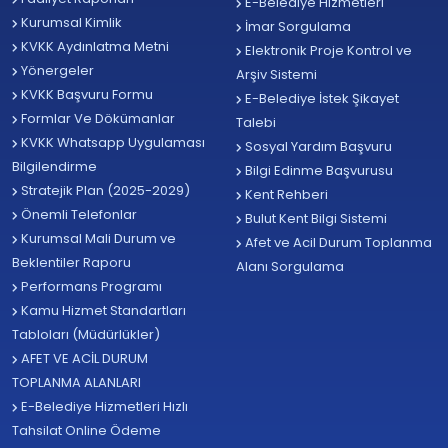
E-Belediye Hizmetleri
Kurumsal Kimlik
İmar Sorgulama
KVKK Aydınlatma Metni
Elektronik Proje Kontrol ve
Yönergeler
Arşiv Sistemi
KVKK Başvuru Formu
E-Belediye İstek Şikayet
Formlar Ve Dökümanlar
Talebi
KVKK Whatsapp Uygulaması
Sosyal Yardım Başvuru
Bilgilendirme
Bilgi Edinme Başvurusu
Stratejik Plan (2025-2029)
Kent Rehberi
Önemli Telefonlar
Bulut Kent Bilgi Sistemi
Kurumsal Mali Durum ve
Afet ve Acil Durum Toplanma
Beklentiler Raporu
Alanı Sorgulama
Performans Programı
Kamu Hizmet Standartları
Tabloları (Müdürlükler)
AFET VE ACİL DURUM
TOPLANMA ALANLARI
E-Belediye Hizmetleri Hızlı
Tahsilat Online Ödeme