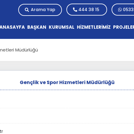
Arama Yap
444 38 15
0533
ANASAYFA
BAŞKAN
KURUMSAL
HİZMETLERİMİZ
PROJELE
metleri Müdürlüğü
Gençlik ve Spor Hizmetleri Müdürlüğü
tr