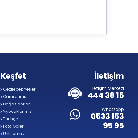
Keşfet
İletişim
İletişim Merkezi
Gezilecek Yerler
444 38 15
Camilerimiz
Doğa Sporları
Whatsapp
Yiyeceklerimiz
0533 153
Tarihçe
95 95
Foto Galeri
Ünlülerimiz