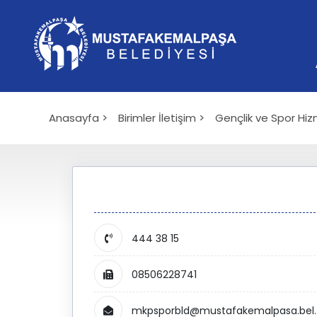
Anasayfa >
Birimler İletişim >
Gençlik ve Spor Hiz
444 38 15
08506228741
mkpsporbld@mustafakemalpasa.bel.